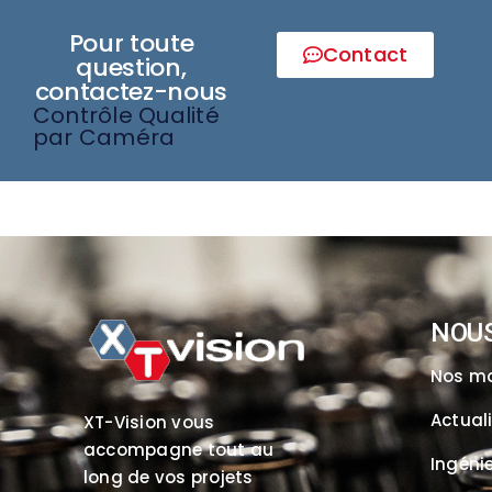
Pour toute
Contact
question,
contactez-nous
Contrôle Qualité
par Caméra
NOU
Nos m
Actual
XT-Vision vous
accompagne tout au
Ingénie
long de vos projets