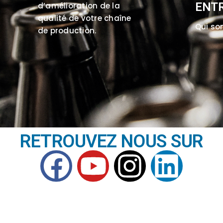
ENTR
d’amélioration de la
qualité de votre chaîne
Qui so
de production.
RETROUVEZ NOUS SUR