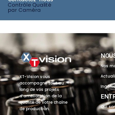
Contrôle Qualité
par Caméra
NOU
Nos m
Actual
XT-Vision vous
accompagne tout au
Ingénie
long de vos projets
ENTR
d’amélioration de la
qualité de votre chaîne
Qui so
de production.