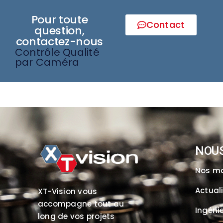
Pour toute
Contact
question,
contactez-nous
Contrôle Qualité
par Caméra
NOU
Nos m
Actual
XT-Vision vous
accompagne tout au
Ingénie
long de vos projets