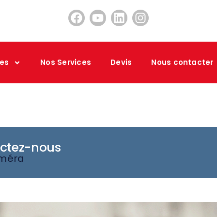
es
Nos Services
Devis
Nous contacter
actez-nous
améra