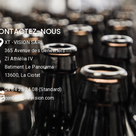
ONTACTEZ-NOUS
XT -VISION SARL
365 Avenue des Genévriers
ZI Athlélia IV
Batiment Le Panorama
13600, La Ciotat
04 84 25 24 08 (Standard)
contact@xt-vision.com