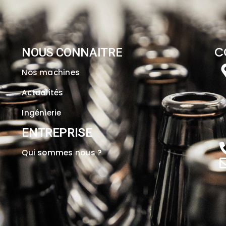
C
NOUS CONNAITRE
Nos machine
s
Actualités
Ingénierie
ENTREPRISE
Qui sommes nous ?