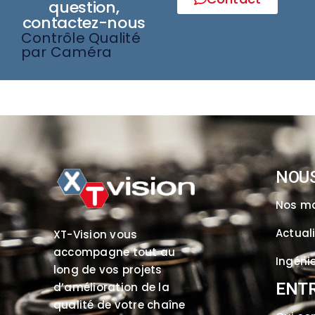
question,
contactez-nous
Contrôle Qualité
par Caméra
NOU
Nos m
Actual
XT-Vision vous
accompagne tout au
Ingénie
long de vos projets
ENTR
d’amélioration de la
qualité de votre chaîne